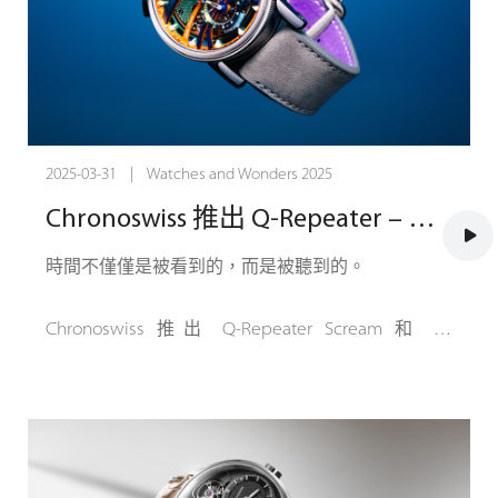
計精緻且精確，表殼具有拋光側面、噴砂和雕刻的
表耳，以及Lucerne製表師創造的最流線型的表冠。
每個細節都具有目的，確保迷人的機械體驗。
然而，專注於真正的本質並不意味著妥協。彎曲的
表盤結構、複雜的3D層次和手工製作的表盤使Small
2025-03-31 | Watches and Wonders 2025
Second成為製表複雜性的研究。
Chronoswiss 推出 Q-Repeater – 結合傳統與未來的報時傑作
其核心是Chronoswiss製造的C.6000機芯——確保精
時間不僅僅是被看到的，而是被聽到的。
確性、可靠性和真正機械時計的獨特節奏。
Chronoswiss 推出 Q-Repeater Scream 和 Q-
Repeater Blue Note，這兩款非凡的 Quarter
Repeater 二問錶腕錶將時計的聲音之美與尖端的機
械結構融為一體。來自盧塞恩的製錶師們對聲音、
設計和獨立製錶工藝進行了大膽的改造，深深植根
於Chronoswiss 的歷史。