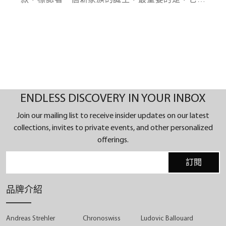
Chronoswiss 遺產的大膽下一步。
在盧塞恩設計和製造，這是最純粹的「現代機械」
形式。Chronoswiss 的製表師以打破常規而聞名，再
次推動了 機械藝術的界限。對於2025年的鍾錶與奇
跡，Chronoswiss已經重新構想、重新設計和重新定
ENDLESS DISCOVERY IN YOUR INBOX
義了其核心DNA。結果如何？全鈦合金動力裝置，
以精確、活力和大膽的方式跳動 - 一個真正的手工機
Join our mailing list to receive insider updates on our latest
械奇跡。
collections, invites to private events, and other personalized
offerings.
訂閱
品牌介紹
Andreas Strehler
Chronoswiss
Ludovic Ballouard