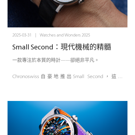
2023 年 One Week 腕錶已經採用開放式錶盤的，但
這一版本更進一步，去除了更多材料，以凸顯機芯
的複雜性。很少有手錶能將開放式錶盤和鏤空製程
結合到這種程度。小秒針錶盤採用鏤空設計，展現
2025-03-31 | Watches and Wonders 2025
動力儲存顯示和擒縱輪，形成 3D 機械動偶。主機板
Small Second：現代機械的精髓
和發條盒也採用鏤空設計，增強了美感。由於這種
鏤空設計，動力儲存顯示和錐形裝置格外突出，讓
一款專注於本質的時計——卻絕非平凡。
人聯想到古老的懷錶。錶殼背面是一大亮點，可以
一覽整個機械裝置的迷人風采。
Chronoswiss自豪地推出Small Second，這是
Modern Mechanical系列的新成員。願景是創造一款
這款腕錶擁有 7 天的動力儲備，無需上弦即可保持
大膽的機械時計，去除多餘的部分，但在工藝和細
整整一周的精準走時。手工完成的細節反映了其設
節上卻豐富無比。
計背後的工藝水平。 One Week Titanium Skeleton
限量發行 100 枚，是一款精緻、實用的時計，以簡
Small Second擁有40毫米的不銹鋼表殼和纖薄的11.5
約的包裝融合了堅固性和舒適性。
毫米輪廓，是目前系列中最纖細的Chronoswiss。設