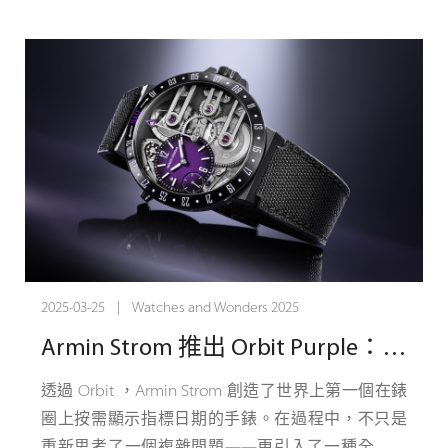
豐富的歷史底蘊致以敬意，尤其致敬其制造計時碼
會移動，增加了錶盤的動感。製錶師 Lucerne 將發
錶的傲人專長。高品位的手動發條裝置、深刻的歷
光的陶瓷塊稱為「雞頭」，這是對搖滾音樂會舞臺
史淵源和精致的飾面加工，賦予這款計時碼錶極致
上標誌性的放大器旋鈕的致敬——旨在提高聲音並
優雅的復古美感。
讓觀眾興奮。
繼Instrument de Vitesse速度儀腕錶和
Q-Repeater Scream 腕錶採用 42 毫米鈦金屬製成，
Chronographe Médical醫用計時碼錶之後，La
限量發行 25 枚。由於只有極少數的傳承機芯庫存，
Fabrique系列憑借最新作品，重述Angelus愛格錶關
這可能是樂隊的最後一次巡演。每件作品都證明了
於功能和美學的創作歷史。1891年，Stolz兄弟在瑞
機械的反抗和未經過濾的藝術性。獨一無二的
士勒洛克勒（Le Locle）創立了Angelus愛格錶。很
Quarter Repeater - 專為敢於擁抱製錶狂野一面的收
快，品牌就以鬧鐘、三問報時鐘、尤其是計時碼錶
藏家打造。
2025-03-25 | Watches and Wonders 2025
的制造為獨家專長。正是這些標志性鐘錶的其中一
Armin Strom 推出 Orbit Purple：引人注目的午夜紫色煙燻錶盤，裝在黑色 DLC 錶殼中，搭配黑色織物錶帶。
款，為80年後轉世重生的Chronodate系列帶來了靈
Q-Repeater Blue Note – 優雅之聲
感。
對於那些追求交響樂而不是搖滾樂的人來說，Q-
透過 Orbit ，Armin Strom 創造了世界上第一個在錶
Repeater Blue Note 採用了更精緻但同樣創新的方
圈上按需顯示指標日期的手錶。在過程中，不只是
法。受到爵士樂和藍調的表現力的啟發，海軍藍色