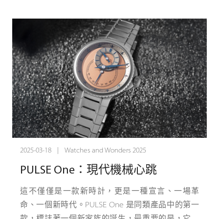
重新構想時間，重塑聲音
Q-Repeater Scream和Q-Repeater Blue Note是
Chronoswiss不懈推動邊界的見證。每款型號僅限量
25枚，這些季度報時表不僅僅是稀有，它們是機械
精湛技藝的聽覺宣言。
這不僅僅是一塊手錶。這是一種體驗。聲音與時間
的融合，為那些欣賞非凡的人而製作。 Chronoswiss
從未遵循預期的道路。獨立製錶的未來從這裡開始
——伴隨著報時聲。
2025-03-18 | Watches and Wonders 2025
PULSE One：現代機械心跳
這不僅僅是一款新時計，更是一種宣言、一場革
命、一個新時代。PULSE One 是同類產品中的第一
款，標誌著一個新家族的誕生，最重要的是，它是