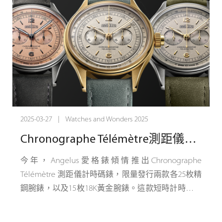
Q-Repeater Scream – 報時叛逆者
這不是你爺爺年代的問錶。Q-Repeater Scream 是一
場狂野、不馴服的奇觀——將大膽的設計與機械精
度相結合，這在製錶業中是獨一無二的。多層錶盤
構成鏤空舞臺，同時也是機芯的一部分，其中電光
藍色、橙色和紫色的 CVD 塗層橋板支撐著帕拉伊巴
綠色分鐘環、浮動小時盤以及小秒針環。在 1 點鐘
位置，問錶的核心一覽無餘：敲擊的音錘，只需按
2025-03-27 | Watches and Wonders 2025
一下按鈕，即可釋放出機械搖滾音樂會。
Chronographe Télémètre測距儀計時碼錶 搭乘音速
今年，Angelus愛格錶傾情推出Chronographe
正如您已經從名稱中看出的那樣，這不僅僅是您所
Télémètre 測距儀計時碼錶，限量發行兩款各25枚精
看到的，而是關於你聽到的。每一次鐘聲都是創新
鋼腕錶，以及15枚18K黃金腕錶。這款短時計時碼錶
的尖叫，打破了經典問錶的傳統。甚至傳統機芯本
直徑37毫米，擁有懷舊風格錶盤，其單一功能按鈕
身也成為演出的一部分，擁有 Super-LumiNova 時標
同時亦為上鏈錶冠。整枚時計的各方面皆向Angelus
和手動璣鏤橋板——當機械裝置啟動時，其中一個