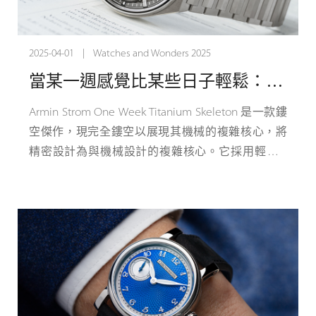
2025-04-01 | Watches and Wonders 2025
當某一週感覺比某些日子輕鬆：Armin Strom 推出 One Week 鈦金屬鏤空腕錶
Armin Strom One Week Titanium Skeleton 是一款鏤
空傑作，現完全鏤空以展現其機械的複雜核心，將
精密設計為與機械設計的複雜核心。它採用輕盈 5
級鈦金屬製成，在強度和舒適度之間取得平衡，帶
來輕盈的感覺，讓您輕鬆佩戴一周。
Armin Strom One Week Titanium Skeleton 是鏤空製
程的典範，這項技術根植於 Armin Strom 先生的哲
學和傳統。他力求增強深度和立體感，同時避免透
視以保持優雅。