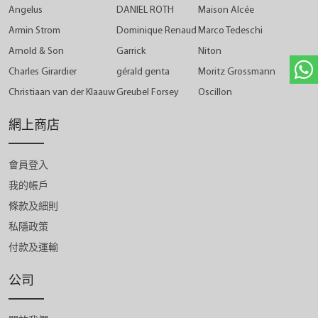
Angelus
DANIEL ROTH
Maison Alcée
Armin Strom
Dominique Renaud
Marco Tedeschi
Arnold & Son
Garrick
Niton
Charles Girardier
gérald genta
Moritz Grossmann
Christiaan van der Klaauw
Greubel Forsey
Oscillon
網上商店
會員登入
我的帳戶
條款及細則
私隱政策
付款及運輸
公司