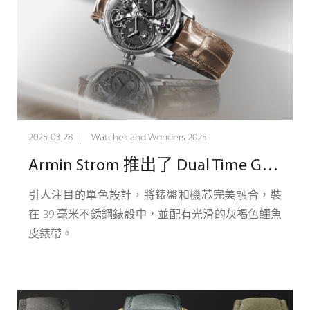
這些 42 毫米鏤空傑作採用 5 級鈦金屬錶殼，揭示了
其報時複雜功能背後的複雜裝置。每按一次 10 點鐘
位置的按鈕，就會啟動令人著迷的二問報時功能，
鎚子敲擊以聲音指示小時和刻鐘，使時間成為真正
的感官體驗。 在其核心是一個傳承機芯，根植於
Chronoswiss 創始人 Gerd-Rüdiger Lang 的願景。這
2025-03-28 | Watches and Wonders 2025
個傳承機芯首次於1990年代推出，並專門為
Armin Strom 推出了 Dual Time GMT Resonance – 黑色精工版
Chronoswiss生產，現已從我們的檔案中取出，經過
精心修復、改進並在Lucerne工作室重生，使這兩款
引人注目的單色設計，將錶盤和機芯完美融合，裝
腕錶成為過去與未來之間的非凡聯繫。
在 39 毫米不銹鋼錶殼中，並配有光滑的灰褐色鱷魚
皮錶帶。
Lucerne 的製錶師在這裡實現的是終極進化——心臟
與過去的遺產一起跳動，承載著它的激情和記憶，
而身體則是現代機械，專為下個世紀及以後而設
計。