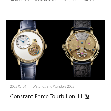
重新思考了一個複雜問題——更引入了一種全新的
CVD 塗層鏤空錶盤和橋板是機芯的一部分，與銀色
體驗。大多數手錶只是強制顯示日期。日期功能始
小時環和夜光白色 Super-LumiNova 標記形成鮮明對
終存在——無論您是否喜歡，它都會在午夜開始新
比，創造出機械與設計的和諧組合。
的一天。而Orbit並不一樣的。僅在您詢問時顯示日
期。
在音樂中，藍調音是改變的音高——故意偏離標
準，創造出更豐富、更深沉、充滿靈魂的聲音。可
以說 – Chronoswiss 的手錶製作方式 – 和音樂。Q-
Repeater Blue Note 體現了這一理念，將傳統製錶與
現代工藝融為一體，提供永恆而非傳統的時間旋
律。
與 Scream 一樣，Blue Note 配備多層規範式錶盤、
2025-03-24 | Watches and Wonders 2025
完全可見的二問報時裝置以及經過盧塞恩的製錶師
修復的歷史機芯。這款時計不僅標記時間，還譜奏
Constant Force Tourbillon 11 恆力陀飛輪腕錶黃金版 - 致敬制錶巨匠
時間。