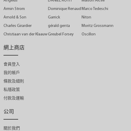
Angelus
DANIEL ROTH
Maison Alcée
Armin Strom
Dominique Renaud
Marco Tedeschi
Arnold & Son
Garrick
Niton
Charles Girardier
gérald genta
Moritz Grossmann
Christiaan van der Klaauw
Greubel Forsey
Oscillon
網上商店
會員登入
我的帳戶
條款及細則
私隱政策
付款及運輸
公司
關於我們