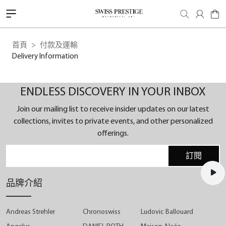
首頁
付款及運輸
Delivery Information
ENDLESS DISCOVERY IN YOUR INBOX
Join our mailing list to receive insider updates on our latest
collections, invites to private events, and other personalized
offerings.
訂閱
品牌介紹
Andreas Strehler
Chronoswiss
Ludovic Ballouard