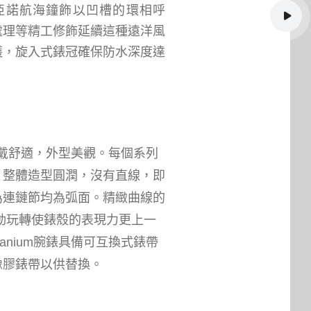
·亞諾航海鐘飾以凹槽的環相呼
處理等精工修飾延續這種遠洋風
護，旋入式錶冠確保防水深度達
錶佩戴舒適
，外型美觀
。每個系列
。整體造型圓潤，沒有直線，即
為連鏈節均為弧面。精緻曲線的
動玩轉使錶殼的表現力更上一
Titanium腕錶具備可互換式錶帶
橡膠錶帶
以供替換
。