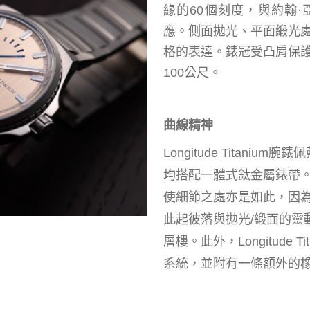
緣的
60個刻度，與約翰
應。側面拋光、平面緞光
格的表達。錶冠受凸肩保
100公尺。
曲線精神
Longitude Titanium腕
均搭配一體式鈦金屬錶帶
使細節之處亦是如此，因
此起彼落與拋光/緞面的靈
層樓。此外，Longitude 
系統，並附
有
一條額外的