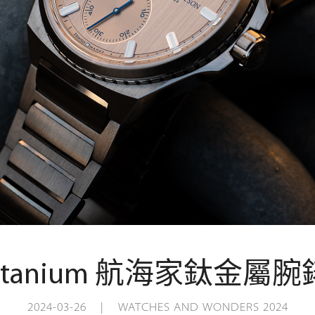
e Titanium 航海家鈦金屬
2024-03-26 | WATCHES AND WONDERS 2024