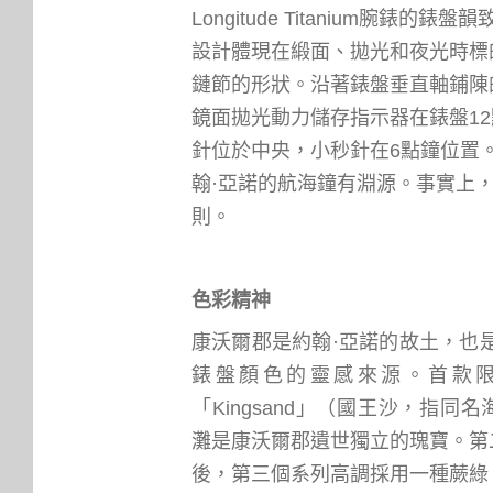
Longitude Titanium腕錶的錶盤韻
設計體現在緞面、拋光和夜光時標
鏈節的形狀。
沿著錶盤垂直軸鋪陳
鏡面拋光動力儲存指示器在錶盤1
針位於中央，小秒針在6點鐘位置
翰·亞諾的航海鐘有淵源。事實上
則。
色彩精神
康沃爾郡是約翰·亞諾的故土，也是Lo
錶盤顏色的靈感來源。首款限
「Kingsand」（國王沙，指同
灘是康沃爾郡遺世獨立的瑰寶。第
後，第三個系列高調採用一種蕨綠