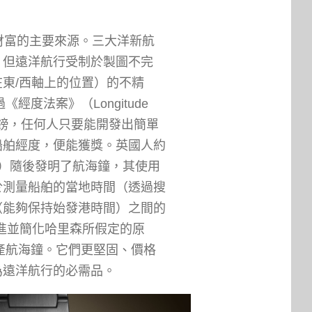
財富的主要來源。三大洋新航
。但遠洋航行受制於製圖不完
東/西軸上的位置）的不精
《經度法案》（Longitude
英鎊，任何人只要能開發出簡單
船舶經度，便能獲獎。英國人約
ison）隨後發明了航海鐘，其使用
於測量船舶的當地時間（透過搜
（能夠保持始發港時間）之間的
進並簡化哈里森所假定的原
生產航海鐘。它們更堅固、價格
為遠洋航行的必需品。