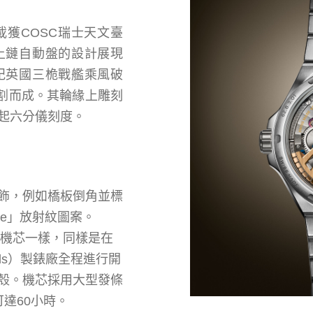
腕錶搭載獲COSC瑞士天文臺
。上鏈自動盤的設計展現
紀英國三桅戰艦乘風破
切割而成。其輪緣上雕刻
起六分儀刻度。
飾，例如橋板倒角並標
oire」放射紋圖案。
有機芯一樣，同樣是在
onds）製錶廠全程進行開
殼。機芯採用大型發條
達60小時。