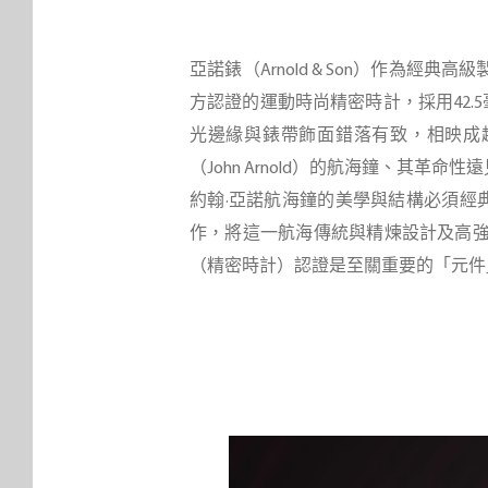
亞諾錶（Arnold & Son）作為經典高
方認證的運動時尚精密時計，採用42.5毫
光邊緣與錶帶飾面錯落有致，相映成趣。L
（John Arnold）的航海鐘、其
約翰·亞諾航海鐘的美學與結構必須經典而
作，將這一航海傳統與精煉設計及高強度
（精密時計）認證是至關重要的「元件