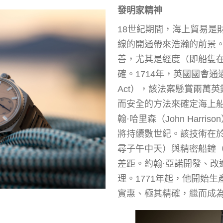
發明家精神
18世紀期間，海上貿易是
線的開通帶來浩瀚的前景
善，尤其是經度（即船隻在
確。1714年，英國國會通過
Act），該法案懸賞兩萬
而安全的方法來確定海上
翰·哈里森（John Harr
將持續數世紀。該技術在
尋子午中天）與精密船鐘
差距。約翰·亞諾開發、改
理。1771年起，他開始
實惠、極其精確，繼而成