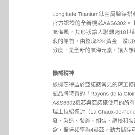
Longitude Titanium鈦金屬
官方認證的全新機芯A&S6302
航海風，其形狀讓人聯想起18世
浪的船首，由整塊22K黃金一體
分度，是全新的航海元素，讓人想
機械精神
該機芯得益於亞諾錶常見的精工修
記品牌特有的「Rayons de la Gl
A&S6
30
2機芯與亞諾錶使用的所
瑞士拉紹德封（La Chaux-de-F
發、製造、裝飾、組裝、調校和裝
盒，振盪頻率為4赫茲，動力儲存可