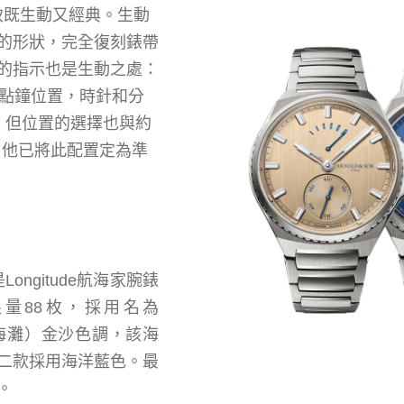
致
既生動又經典。生動
的形狀，完全復刻錶帶
的指示也是生動之處：
2點鐘位置，時針和分
。但位置的選擇也與約
，他已將此配置定為準
ngitude航海家腕錶
量88枚，採用名為
名海灘）金沙色調，該海
二款採用海洋藍色。最
。