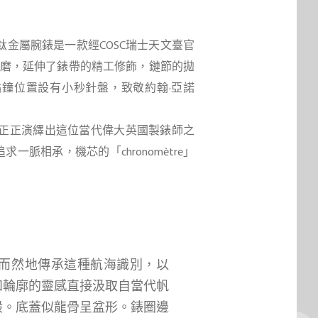
m航海家鈦金屬腕錶是一款經COSC瑞士天文臺官
直緞面打磨，延伸了錶帶的精工修飾，鏈節的拋
在6點鐘位置設有小秒針盤，致敬約翰·亞諾
腕錶是正正演繹出這位當代偉大英國製錶師之
相承，機芯的「chronomètre」
錶自然而然地傳承這種航海識別，以
和輪廓的靈感直接汲取自當代帆
般。底蓋似龍骨呈盆形。錶圈
邊