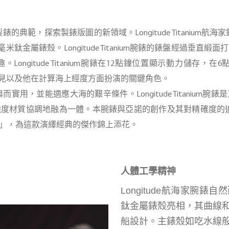
級製錶的典範，探索製錶版圖的新領域。Longitude Titaniu
米鈦金屬錶殼。Longitude Titanium腕錶的錶盤經過垂
ongitude Titanium腕錶在12點鐘位置顯示動力儲存，
革命性遠見以及他在計算海上經度方面扮演的關鍵角色。
實用，並能適應大海的艱辛條件。Longitude Titanium
材質協調地融為一體。本腕錶與亞諾的創作及其對精確度的追求一脈
」，為這款演繹經典的傑作錦上添花。
人體工學精神
Longitude航海家腕
鈦金屬錶殼亮相，其曲線
船設計。主錶殼如吃水線