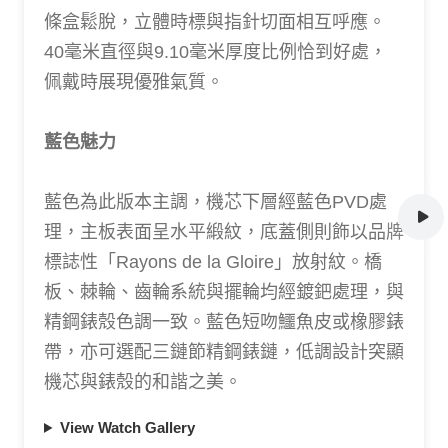
條盒鬆脫，立體時標與指針切面相互呼應。
40毫米直徑與9.10毫米厚度比例恰到好處，
佩戴時展現優雅氣質。
藍色魅力
藍色為此版本主調，機芯下層經藍色PVD處
理，主板表面呈水平緞紋，底蓋側則飾以品牌
標誌性「Rayons de la Gloire」放射紋。橋
板、棘輪、齒輪系統與擺輪均經鍍鈀處理，與
精鋼錶殼色調一致。藍色短吻鱷魚皮或橡膠錶
帶，亦可選配三鏈節精鋼錶鏈，低調設計突顯
機芯與錶殼的和諧之美。
View Watch Gallery