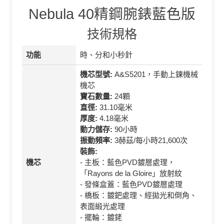
Nebula 40精鋼腕錶藍色版
技術規格
功能
時、分和小秒針
機芯型號:
A&S5201，手動上鍊機械
機芯
寶石數量:
‎24顆
直徑:
31.10毫米
厚度:
4.18毫米
動力儲存:
‎90小時
振動頻率:
‎3赫茲/每小時21,600次
裝飾:
機芯
- 主板：藍色PVD鍍層處理，
「Rayons de la Gloire」放射紋
- 發條盒蓋：藍色PVD鍍層處理
- 橋板：鍍鈀處理、經拋光和倒角、
表面緞光處理
- 擺輪：鍍銠