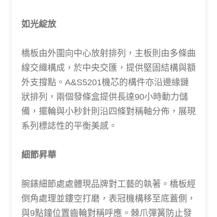
如光綻放
橋板由外圍向中心放射排列，主板則由多條曲
線交織構成，於中央交匯，提供堅固結構與額
外支撐點。A&S5201機芯的構件亦沿邊緣鏈
狀排列，兩個發條盒提供長達90小時動力儲
備，擺輪與小秒針則沿四條對稱軸分佈，展現
系列標誌性的平衡美感。
細節昇華
腕錶細節處處體現品牌對工藝的執著。橋板經
倒角處理並鏤空打磨，表冠機構移至底蓋側，
與9點鐘位置齒輪對稱呼應。棘爪彈簧防止發