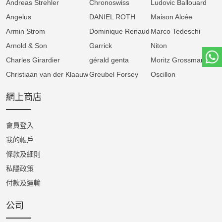
Andreas Strehler
Chronoswiss
Ludovic Ballouard
的三維視覺享受，而機芯背面則展示了整合於
Angelus
DANIEL ROTH
Maison Alcée
噴砂鈦金屬橋板中的動力儲存顯示。從漸開線
Armin Strom
Dominique Renaud
Marco Tedeschi
圓弧輪廓齒輪到圓頂橄欖型寶石軸承，每一處
Arnold & Son
Garrick
Niton
細節都代表了「發明之藝（Art of
Charles Girardier
gérald genta
Moritz Grossmann
Invention）」與製錶卓越性能的獨到願景。
Christiaan van der Klaauw
Greubel Forsey
Oscillon
網上商店
會員登入
我的帳戶
條款及細則
私隱政策
付款及運輸
公司