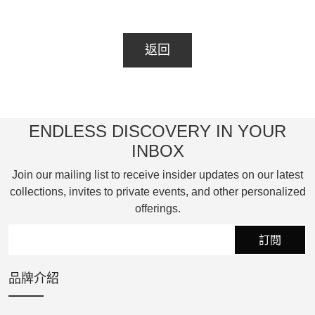
觀。在展現高精準計時性能的同時，腕錶的幾
何設計也完美貼合手腕的自然弧度，而多層次
返回
的鏤空橋板更為精密厚實的機芯注入了輕盈的
視覺感。
卓越性能是 Balancier 3 的核心靈魂，展現了技
ENDLESS DISCOVERY IN YOUR
術密度與視覺開闊感的完美結合。這款手動上
INBOX
鏈機芯由 282 枚零件組成，配備兩個串聯的快
速旋轉發條盒，提供長達 72 小時的動力儲
Join our mailing list to receive insider updates on our latest
存。其核心零件為直徑 12.60 毫米的自製變量
collections, invites to private events, and other personalized
慣性擺輪，並精心配置了六枚金質均時螺絲，
offerings.
以確保絕對的走時精準度。
訂閱
其功能佈局始終忠於原始的建築設計概念：小
品牌介紹
時與分鐘顯示於懸浮的中央拱形橋板上，旁邊
配有旋轉的小秒盤。錶盤正面提供了機械結構