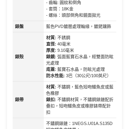
- 齒輪: 圓紋和倒角
- 套筒：18K金
- 螺絲：頭部倒角和鏡面拋光
錶盤
藍色PVD鍍層處理輪緣，鍍銠鑲飾
材質:
不銹鋼
直徑:
40毫米
厚度:
9.10毫米
錶殼
錶鏡:
弧面藍寶石水晶，經雙面防眩
光處理
底蓋:
藍寶石水晶，防眩光處理
防水性能:
3巴（30公尺/100英尺）
材質:
不鏽鋼，藍色短吻鱷魚皮或藍
色橡膠
錶帶
錶扣:
不鏽鋼材質，不鏽鋼錶鏈配折
疊扣，短吻鱷魚皮或橡膠錶帶配針
扣
不鏽鋼錶鏈：1NEGS.U01A.S135D