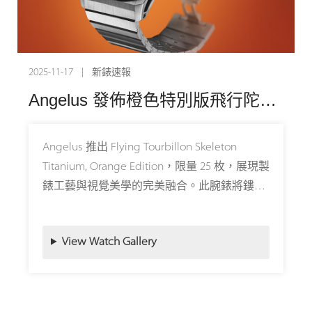
2025-11-17 | 新錶速報
2024
Angelus 發佈橙色特別版飛行陀飛輪鏤空鈦金屬腕錶
La
Angelus 推出 Flying Tourbillon Skeleton
In
Titanium, Orange Edition，限量 25 枚，展現製
黃
錶工藝與視覺美學的完美融合。此腕錶將鏤空
車
機芯化作色彩與線條的藝術舞台，鈦金屬錶殼
秒針
經緞面拉絲處理，與深邃黑色機芯形成鮮明對
Vi
View Watch Gallery
比，橙色細節突顯時間顯示，並延伸至三款可
是
快速更換的錶帶。
作。
自
42.5 毫米錶殼的每一處細節皆蘊含多重能量：
驗。