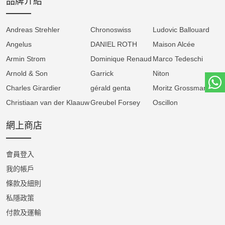
品牌介紹
圈，振頻為 4 Hz，動力儲存達 60 小時。Flying
Tourbillon Skeleton Titanium, Orange Edition
Andreas Strehler
Chronoswiss
Ludovic Ballouard
完美體現 Angelus L.A.B.「Legacy and
Angelus
DANIEL ROTH
Maison Alcée
Beyond」的製錶理念，將技術與設計融合，昇
Armin Strom
Dominique Renaud
Marco Tedeschi
華為當代藝術之作。
Arnold & Son
Garrick
Niton
Charles Girardier
gérald genta
Moritz Grossmann
Christiaan van der Klaauw
Greubel Forsey
Oscillon
網上商店
會員登入
我的帳戶
條款及細則
私隱政策
付款及運輸