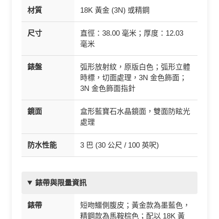
材質
18K 黃金 (3N) 或精鋼
尺寸
直徑：38.00 毫米；厚度：12.03
毫米
錶盤
弧形放射紋，原版白色；弧形立體
時標，切面處理，3N 金色飾面；
3N 金色飾面指針
鏡面
盒形藍寶石水晶鏡面，雙面防眩光
處理
防水性能
3 巴 (30 公尺 / 100 英呎)
錶帶與限量資訊
錶帶
短吻鱷側腹皮；黃金款為墨藍色，
精鋼款為馬鞍棕色；配以 18K 黃