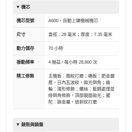
機芯
機芯型號
A600，自動上鍊機械機芯
尺寸
直徑：28 毫米；厚度：7.35 毫米
動力儲存
70 小時
振動頻率
4 赫茲 / 每小時 28,800 次
精工修飾
主機板：圈紋打磨；橋板：鈀金鍍
層，日內瓦波紋，拋光倒角；齒
輪：環形修飾；螺絲：藍鋼處理並
經倒角修飾，頂部鏡面拋光；擺
陀：鎢金屬，放射紋打磨
錶殼與錶盤