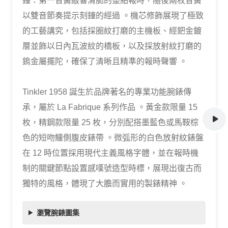
鐘：第一音簧敲響清脆的整點報時，隨後兩枚音簧
以雙音節奏提示刻鐘的經過 。機芯修飾展現了極致
的工藝講究，包括採圈紋打磨的主機板、經鈀金鍍
層並飾以日內瓦波紋的橋板，以及採放射紋打磨的
鎢金屬擺陀，確保了清晰且精準的報時聲響 。
Tinkler 1958 誕生於品牌著名的專業功能腕錶傳
承，屬於 La Fabrique 系列作品 。黃金款限量 15
枚，精鋼款限量 25 枚，分別配搭墨藍色或馬鞍棕
色的短吻鱷側腹皮錶帶 。微弧形的白色放射紋錶盤
在 12 時位置採用現代主義風格字體，並在報時機
制的關鍵節點設置感嘆號造型時標，展現出復古而
獨特的風格，體現了大膽而實用的製錶精神 。
瀏覽腕錶圖集