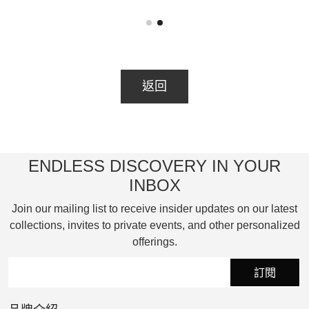
橙色為主的色彩能量、三款錶帶展現個性化能
錶盤
量、鏤空機芯釋放光影能量、層次結構呈現立
體空間感、A-310 機芯的三維架構則體現圖像
人不
能量。
Vi
返回
三
錶盤設計精妙，橙色外圈分鐘刻度懸浮於黑色
露
錶圈之上，首次採用整塊 Super-LumiNova 製
的
成的夜光時標，即使在黑暗中亦能清晰讀時，
度
ENDLESS DISCOVERY IN YOUR
並強化現代設計感。錶殼核心為碳纖維複合材
計
INBOX
質機芯艙，輕盈且堅固，外層模組化鈦金屬框
架提升穩定性與機械美感。
Join our mailing list to receive insider updates on our latest
collections, invites to private events, and other personalized
offerings.
A-310 機芯內部，Angelus 標誌性的三葉雙臂
鏤空齒輪引導視線至飛行陀飛輪，其無上橋設
訂閱
計由一枚 160 度角橋板支撐，不對稱結構增強
視覺張力與動態平衡。陀飛輪每分鐘旋轉一