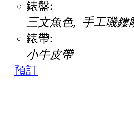
錶盤:
三文魚色, 手工璣鏤
錶帶:
小牛皮帶
預訂