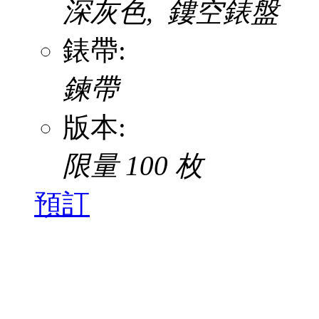
深灰色, 鏤空錶盤
錶帶:
鍊帶
版本:
限量 100 枚
預訂