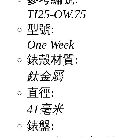
TI25-OW.75
型號:
One Week
錶殼材質:
鈦金屬
直徑:
41毫米
錶盤: