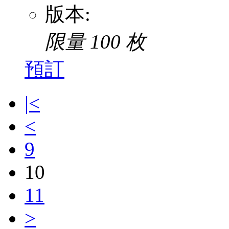
版本:
限量 100 枚
預訂
|<
<
9
10
11
>