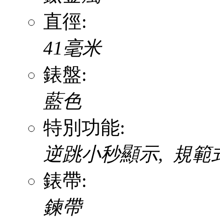
直徑:
41毫米
錶盤:
藍色
特別功能:
逆跳小秒顯示, 規範
錶帶:
鍊帶