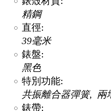
錶殼材質:
精鋼
直徑:
39毫米
錶盤:
黑色
特別功能:
共振離合器彈簧, 兩
錶帶: