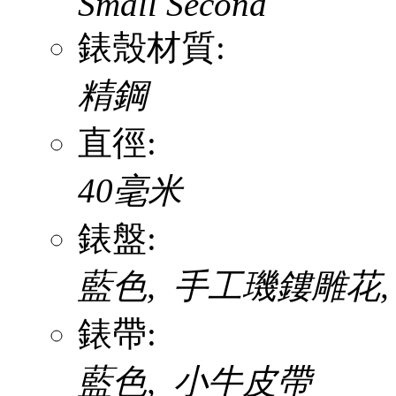
Small Second
錶殼材質:
精鋼
直徑:
40毫米
錶盤:
藍色, 手工璣鏤雕花, 
錶帶:
藍色, 小牛皮帶