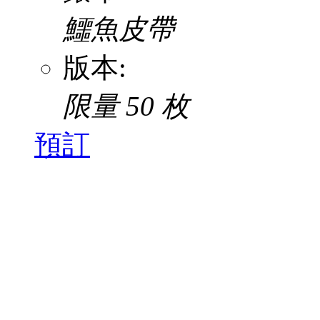
鱷魚皮帶
版本:
限量 50 枚
預訂