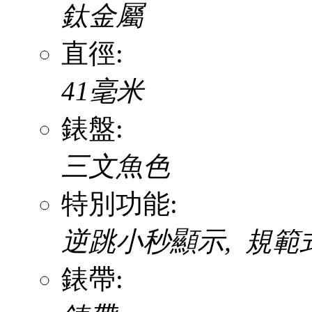
鈦金屬
直徑:
41毫米
錶盤:
三文魚色
特別功能:
逆跳小秒顯示, 規範
錶帶: