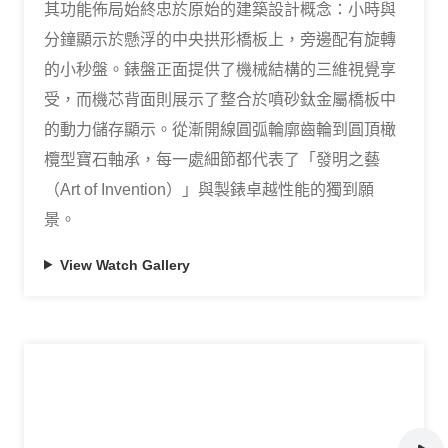
其功能佈局始終忠於原始的建築設計概念：小時與
分鐘顯示於懸浮的中央拱形橋板上，旁邊配有旋轉
的小秒盤。錶盤正面提供了機械結構的三維視覺享
受，而機芯背面則展示了整合於噴砂鈦金屬橋板中
的動力儲存顯示。從漸開線圓弧輪廓齒輪到圓頂橄
欖型寶石軸承，每一處細節都代表了「發明之藝
（Art of Invention）」與製錶卓越性能的獨到願
景。
View Watch Gallery