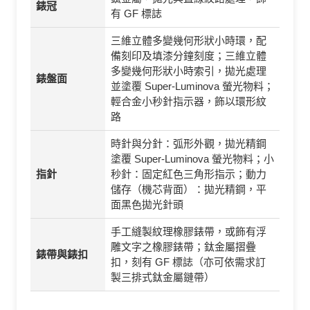
錶冠
有 GF 標誌
三維立體多變幾何形狀小時環，配
備刻印及填漆分鐘刻度；三維立體
多變幾何形狀小時索引，拋光處理
錶盤面
並塗覆 Super-Luminova 螢光物料；
輕合金小秒針指示器，飾以環形紋
路
時針與分針：弧形外觀，拋光精鋼
塗覆 Super-Luminova 螢光物料；小
指針
秒針：固定紅色三角形指示；動力
儲存（機芯背面）：拋光精鋼，平
面黑色拋光針頭
手工縫製紋理橡膠錶帶，或飾有浮
雕文字之橡膠錶帶；鈦金屬摺疊
錶帶與錶扣
扣，刻有 GF 標誌（亦可依需求訂
製三排式鈦金屬鏈帶）