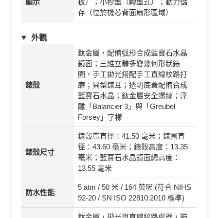
顯示
板）；小秒盤（轉盤式）；動力儲
存（位於機芯背面扇形區域）
外觀
鈦金屬，配備弧形合成藍寶石水晶
鏡面；三維立體多變幾何形狀錶
圈，手工拋光搭配手工直線紋路打
錶殼
磨；異型錶耳；透明底蓋配備合成
藍寶石水晶；鈦金屬安全螺絲；浮
雕「Balancier 3」與「Greubel
Forsey」字樣
錶殼帶直徑：41.50 毫米；錶圈直
徑：43.60 毫米；錶殼高度：13.35
錶殼尺寸
毫米；藍寶石水晶鏡面總高度：
13.55 毫米
5 atm / 50 米 / 164 英呎 (符合 NIHS
防水性能
92-20 / SN ISO 22810:2010 標準)
鈦金屬，拋光與直線紋路處理，飾