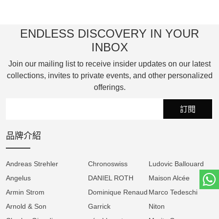
夜、24 小時顯示、年份及專利功能選擇器，所
有設定皆透過單一錶冠完成，操作直覺，無需
使用說明書。
ENDLESS DISCOVERY IN YOUR
INBOX
外觀設計上，QP Balancier 採用 多層次金質錶
Join our mailing list to receive insider updates on our latest
盤，以線性方式呈現日曆資訊，搭配閏年與晝
collections, invites to private events, and other personalized
夜顯示，視覺清晰且和諧。快速調校模式更提
offerings.
供絕佳觸感，讓佩戴者感受機械律動的魅力。
訂閱
錶殼直徑 45.1 毫米，採用白金材質，搭載
Greubel Forsey 標誌性的 30° 傾斜擺輪系統，
品牌介紹
高質量、可變慣性設計，配備金質微調螺絲。
機芯由 612 個手工修飾零件組成，雙快轉發條
Andreas Strehler
Chronoswiss
Ludovic Ballouard
盒提供 72 小時動力儲存。
Angelus
DANIEL ROTH
Maison Alcée
Armin Strom
QP Balancier 不僅重新定義萬年曆，更展現
Dominique Renaud
Marco Tedeschi
Greubel Forsey 對製錶藝術的極致追求。
Arnold & Son
Garrick
Niton