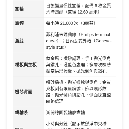
自製變量慣性擺輪，配備 6 枚金質
擺輪
均時螺絲（直徑 12.60 毫米）
震頻
每小時 21,600 次（3赫茲）
菲利浦末端曲線（Phillips terminal
游絲
curve）；日內瓦式外樁（Geneva-
style stud）
鈦金屬；噴砂處理、手工拋光倒角
橋板與主板
與鑽孔、淺藍色處理；多層次噴砂
鏤空拱形橋板、拋光倒角與鑽孔
噴砂橋板、拋光邊緣與倒角；金質
夾板刻有限量編號，飾以環形紋
機芯背面
路、拋光倒角與鑽孔，側面採直線
紋路處理
齒輪系
漸開線圓弧輪廓齒輪
小時與分鐘（顯示於懸浮中央橋