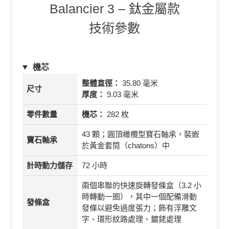
Balancier 3 – 鈦金屬款
技術參數
機芯
整體直徑：
35.80 毫米
尺寸
厚度：
9.03 毫米
零件數量
機芯：
282 枚
43 顆；圓頂橄欖型寶石軸承，裝嵌
寶石軸承
於黃金套筒（chatons）中
計時動力儲存
72 小時
兩個串聯的快速旋轉發條盒（3.2 小
時轉動一圈），其中一個配備滑動
發條盒
發條以避免過度張力；飾有浮雕文
字、環形紋路處理、鍍銠處理