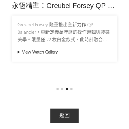
永恆精準：Greubel Forsey QP Balancier 顛覆萬年曆定義
Greubel Forsey 隆重推出全新力作 QP
Balancier，重新定義萬年曆的操作邏輯與製錶
美學。限量僅 22 枚白金款式，此時計融合創
新機械與極致工藝，堪稱高級製錶的新標竿。
View Watch Gallery
QP Balancier 搭載 Greubel Forsey 專利的 機械
電腦（Mechanical Computer），由 25 個零件
組成的機械大腦能「理解」格里曆規則，實現
雙向即時調校，即使停擺數月也能瞬間重啟，
並可精準運作至 2100 年 2 月 28 日，無需按鈕
或複雜的錶冠操作。
此時計整合 12 項顯示功能，包括時、分、
返回
秒、動力儲存、星期、日期、月份、閏年、晝