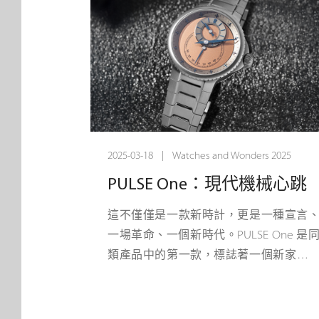
品位的手動發條裝置、深刻的歷史淵源
精致的飾面加工，賦予這款計時碼錶極
優雅的復古美感。
繼Instrument de Vitesse速度儀腕錶
Chronographe Médical醫用計時碼錶
後，La Fabrique系列憑借最新作品，重
2025-03-18 | Watches and Wonders 2025
Angelus愛格錶關於功能和美學的創作
史。1891年，Stolz兄弟在瑞士勒洛克
PULSE One：現代機械心跳
（Le Locle）創立了Angelus愛格錶。
這不僅僅是一款新時計，更是一種宣言
快，品牌就以鬧鐘、三問報時鐘、尤其
一場革命、一個新時代。PULSE One 是
計時碼錶的制造為獨家專長。正是這些
類產品中的第一款，標誌著一個新家族
志性鐘錶的其中一款，為80年後轉世重
誕生，最重要的是，它是 Chronoswiss 
的Chronodate系列帶來了靈感。
產的大膽下一步。