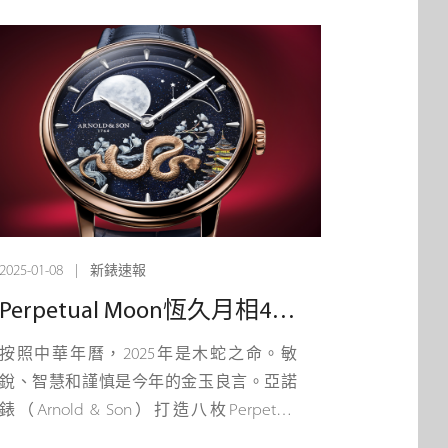
2025-01-08 | 新錶速報
Perpetual Moon恆久月相41.5紅金「蛇年」腕錶 - 蛇來運轉
按照中華年曆，2025年是木蛇之命。敏
銳、智慧和謹慎是今年的金玉良言。亞諾
錶（Arnold & Son）打造八枚Perpetual
Moon恆久月相41.5「蛇年」紅金系列腕