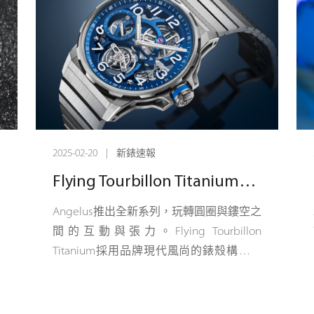
和
致
和
之
述
2025-02-20 | 新錶速報
歷
勒
Flying Tourbillon Titanium藍色款 - 動感懸浮
很
、
Angelus推出全新系列，玩轉圓圈與鏤空之
是
同
間的互動與張力。Flying Tourbillon
標
的
Titanium採用品牌現代風尚的錶殼構造，
生
遺
碳纖維複合材料外殼包裹在鈦金屬主錶殼
中，搭配鋸齒形錶圈。Angelus為這款腕錶
搭載全新A-310手動上鏈機芯，6點鐘位置