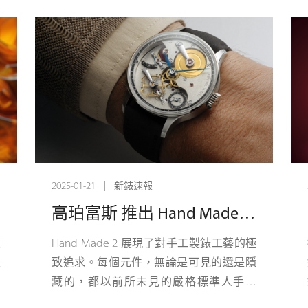
現
則配備浮動陀飛輪。大號阿拉伯數字在藍
以
寶石水晶錶鏡和經PVD鍍層處理的橋板之
的
間浮動，賦予Flying Tourbillon Titanium腕
，
錶輕盈的律動感。首款從機芯到輪緣，再
重
到短吻鱷魚皮或橡膠可互換式錶帶，均採
合
用藍色的腕錶。
式
2025-01-21 | 新錶速報
高珀富斯 推出 Hand Made 2：展示極致的手工製錶工藝
般
Hand Made 2 展現了對手工製錶工藝的極
波
致追求。每個元件，無論是可見的還是隱
然
藏的，都以前所未見的嚴格標準人手創
種
造、製作和組裝。這款擁有四指針、直徑