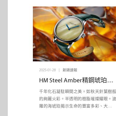
在盧塞恩設計和製造，這是最純粹的「
代機械」形式。Chronoswiss 的製表師
打破常規而聞名，再次推動了 機械藝術
界限。對於2025年的鍾錶與奇跡
Chronoswiss已經重新構想、重新設計和
新定義了其核心DNA。結果如何？全鈦
金動力裝置，以精確、活力和大膽的方
跳動 - 一個真正的手工機械奇跡。
2025-01-28 | 新錶速報
HM Steel Amber精鋼琥珀腕錶 - 千年光陰，栩栩如生
千年化石凝駐瞬間之美。如秋天針葉樹
的絢麗火彩。半透明的樹脂璀燦耀眼。
羅的海琥珀揭示生命的豐富多彩、大自
的精緻繁複與時光荏苒的魅力魔法。這