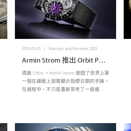
2025-03-25 | Watches and Wonders 2025
Armin Strom 推出 Orbit Purple：引人注目的午夜紫色煙燻錶盤，裝在黑色 DLC 錶殼中，搭配黑色織物錶帶。
出
透過 Orbit ，Armin Strom 創造了世界上第
碼
一個在錶圈上按需顯示指標日期的手錶。
及
在過程中，不只是重新思考了一個複雜問
徑
題——更引入了一種全新的體驗。大多數
能
手錶只是強制顯示日期。日期功能始終存
方
在——無論您是否喜歡，它都會在午夜開
，
始新的一天。而Orbit並不一樣的。僅在您
高
詢問時顯示日期。