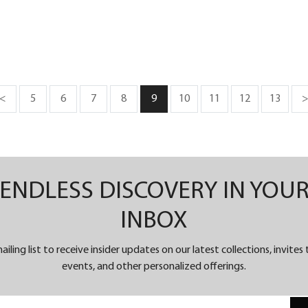
l
40.9毫米的時計，由270個元件組成，完成
近
這些元件需要超過 5000小時，其中96%完
錶
全由手工製作。每年只能製作2到3枚這樣
&
的時計，充分體現了我們對最高工藝水準
創
的承諾。
<
5
6
7
8
9
10
11
12
13
繼
二
ENDLESS DISCOVERY IN YOU
首
由
INBOX
月
鋼
ailing list to receive insider updates on our latest collections, invites
events, and other personalized offerings.