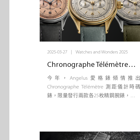
2025-03-27 | Watches and Wonders 2025
Chronographe Télémètre測距儀計時碼錶 搭乘音速
今年，Angelus愛格錶傾情推
Chronographe Télémètre 測距儀計時
錶，限量發行兩款各25枚精鋼腕錶，以
15枚18K黃金腕錶。這款短時計時碼錶直
37毫米，擁有懷舊風格錶盤，其單一功
按鈕同時亦為上鏈錶冠。整枚時計的各
面皆向Angelus豐富的歷史底蘊致以敬意
尤其致敬其制造計時碼錶的傲人專長。