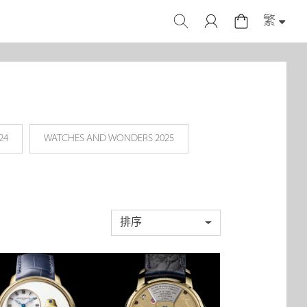
繁
24
WATCHES AND WONDERS 2025
排序