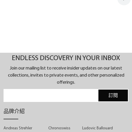
ENDLESS DISCOVERY IN YOUR INBOX
Join our mailing list to receive insider updates on our latest
collections, invites to private events, and other personalized
offerings.
訂閱
品牌介紹
Andreas Strehler
Chronoswiss
Ludovic Ballouard