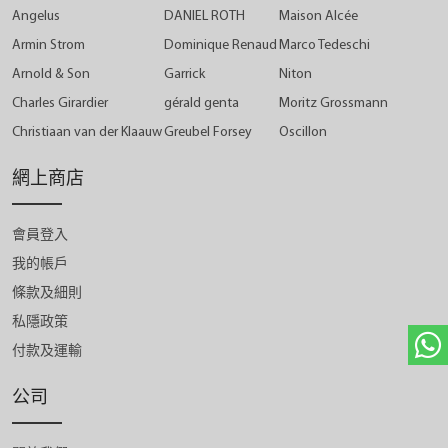
Angelus
DANIEL ROTH
Maison Alcée
Armin Strom
Dominique Renaud
Marco Tedeschi
Arnold & Son
Garrick
Niton
Charles Girardier
gérald genta
Moritz Grossmann
Christiaan van der Klaauw
Greubel Forsey
Oscillon
網上商店
會員登入
我的帳戶
條款及細則
私隱政策
付款及運輸
公司