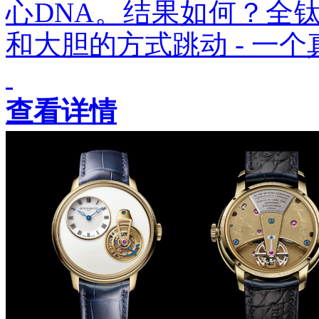
心DNA。结果如何？全
和大胆的方式跳动 - 一
查看详情