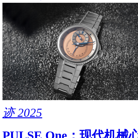
迹 2025
PULSE One：现代机械