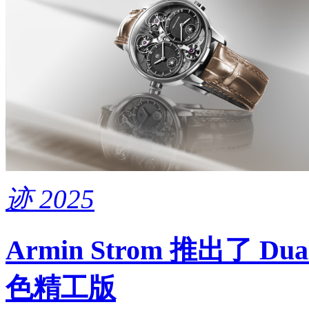
迹 2025
Armin Strom 推出了 Dual
色精工版