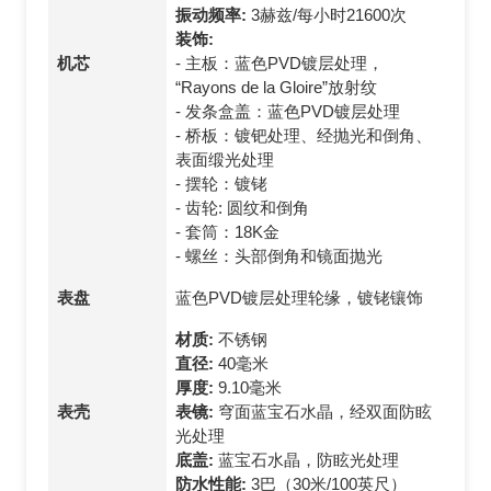
振动频率:
3赫兹/每小时21600次
装饰:
机芯
- 主板：蓝色PVD镀层处理，
“Rayons de la Gloire”放射纹
- 发条盒盖：蓝色PVD镀层处理
- 桥板：镀钯处理、经抛光和倒角、
表面缎光处理
- 摆轮：镀铑
- 齿轮: 圆纹和倒角
- 套筒：18K金
- 螺丝：头部倒角和镜面抛光
表盘
蓝色PVD镀层处理轮缘，镀铑镶饰
材质:
不锈钢
直径:
40毫米
厚度:
9.10毫米
表壳
表镜:
穹面蓝宝石水晶，经双面防眩
光处理
底盖:
蓝宝石水晶，防眩光处理
防水性能:
3巴（30米/100英尺）