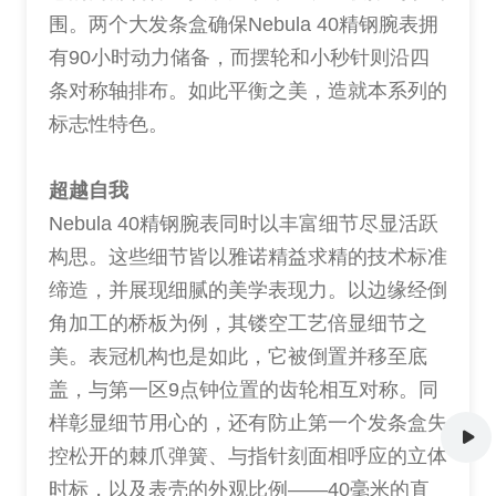
围。两个大发条盒确保Nebula 40精钢腕表拥
有90小时动力储备，而摆轮和小秒针则沿四
条对称轴排布。如此平衡之美，造就本系列的
标志性特色。
超越自我
Nebula 40精钢腕表同时以丰富细节尽显活跃
构思。这些细节皆以雅诺精益求精的技术标准
缔造，并展现细腻的美学表现力。以边缘经倒
角加工的桥板为例，其镂空工艺倍显细节之
美。表冠机构也是如此，它被倒置并移至底
盖，与第一区9点钟位置的齿轮相互对称。同
样彰显细节用心的，还有防止第一个发条盒失
控松开的棘爪弹簧、与指针刻面相呼应的立体
时标，以及表壳的外观比例——40毫米的直