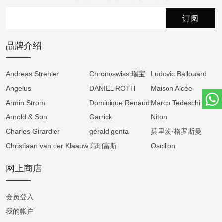
211 枚零件，基础机芯则为 190 枚。机芯配备
优化的棘爪装置、整合式手动上链装置，以及
订阅
设于发条盒桥板内的擒纵轮轴承。装饰方面延
续传统格拉苏蒂风格，包括未经处理的德国银
品牌介绍
夹板、凸起的黄金套筒与手工雕刻细节。
Andreas Strehler
Chronoswiss 瑞宝
Ludovic Ballouard
所有日历功能均可通过表壳侧面的隐藏式校正
Angelus
DANIEL ROTH
Maison Alcée
器进行调校，并配备专用工具操作。快速校正
Armin Strom
Dominique Renaud
Marco Tedeschi
按钮可在腕表停止运作后，一键同步所有显
Arnold & Son
Garrick
Niton
示。
Charles Girardier
gérald genta
莫里茨·格罗斯曼
万年历腕表提供三种优雅款式：玫瑰金表壳搭
Christiaan van der Klaauw
高珀富斯
Oscillon
配银白色表盘（型号 MG-003906）、玫瑰金表
网上商店
壳搭配石墨灰表盘（型号 MG-003907），以及
铂金表壳搭配银白／石墨灰双色表盘（型号
会员登入
MG-003904）。三款腕表均配备手工缝制深棕
色鳄鱼皮表带与同色系针扣。
我的帐户