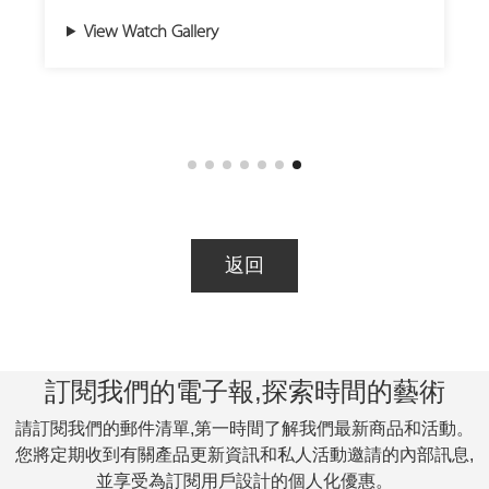
术。
View Watch Gallery
万年历机芯可自动识别大小月份及闰年，直至
2100 年无需手动校正，是高级制表领域中最具
挑战性的复杂功能之一。
表盘设计对称清晰，外圈印有 1 至 31 日的完
整日期刻度，通过杯状指示器框选当前日期。
3 点与 9 点钟位置设有月份与星期小表盘，并
返回
饰以 Azurage 放射状纹理。闰年与昼夜显示巧
妙地融入小表盘之中。12 点钟位置设有诗意的
月相显示，珍珠母贝月亮在金砂石夜空中缓缓
移动。
訂閱我們的電子報,探索時間的藝術
腕表搭载全新研发的 Calibre 101.13 手动上链
請訂閱我們的郵件清單,第一時間了解我們最新商品和活動。
机芯，基于 100.1 机芯并加装万年历模组，总
您將定期收到有關產品更新資訊和私人活動邀請的內部訊息,
计由 401 枚零件组成，其中万年历模组包含
並享受為訂閱用戶設計的個人化優惠。