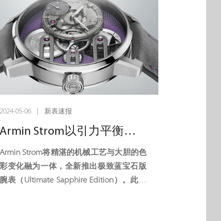
友所打造的倾心之作。其直径39毫米的精
钢表壳搭载4.20毫米手动上链自制机芯，
得以突破10毫米总厚度的「下限」考验。
Instrument de Vitesse腕表有象牙白或乌木
黑色表盘可供选择，化身两个限量系列，
各25枚。
人不可貌相，腕表亦然。若不细看，
2024-05-06 | 新表速报
Instrument de Vitesse速度仪腕表并不像普
Armin Strom以引力平衡极致蓝宝石“紫纹”腕表一举奠定透明机械制表领域基调
通的计时秒表。其中央三指针如同大三针
腕表。但表盘外侧的测速刻度透露了它的
Armin Strom将精湛的机械工艺与大胆的色
计时功能。这是一款以其最简约方式呈现
彩变化融为一体，全新推出极致蓝宝石版
的专供短应用的计时秒表，用于测量60秒
腕表（Ultimate Sapphire Edition）。此款
内平均速度的仪器。其表冠则另有「表」
标志性的引力平衡腕表（Gravity Equal
情，还可用作中央计时秒针单一按钮。
Force），饰以由卡里·弗第拉南所打造的紫