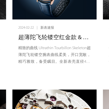
2024-02-22 | 新表速报
超薄陀飞轮镂空红金款 & 超薄陀飞轮镂空铂金款
取
精致的曲线 Ultrathin Tourbillon Skeleton超
表
薄陀飞轮镂空腕表曲线柔美，开口宽敞，
立
精巧雅致，备受瞩目。全新表壳直径41.5
现
毫米、厚度8.4毫米，飞行陀飞轮机芯栖身
其中，以最纯粹的方式呈现。Ultrathin
腕
Tourbillon Skeleton超薄陀飞轮镂空系列备
非
有红金和铂金两种款式，均限量发行28
了
枚。