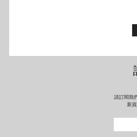
为两位在各自领域的先驱者之间的自然产
生的协同作用。
Chronoswiss 执行长兼拥有人 Oliver
Ebstein 对此合作表示兴奋。 「与ERT 电动
方程式团队的合作对我们来说是激动人心
的新篇章。它强化了我们对前瞻性奢侈品
的奉献精神，并符合我们对永续发展的承
诺。ERT 在电动方程式方面的开创性 努力
与我们在制表业对卓越和创新的追求产生
了共鸣。”
此次合作将把瑞宝品牌融入充满刺激的
ERT 世界。 从赛车光滑的后视镜和鼻锥到
請訂閱我
驾驶员的手套，我们的标志将占据显著位
新資
置，确保可见度符合我们的工艺水平。