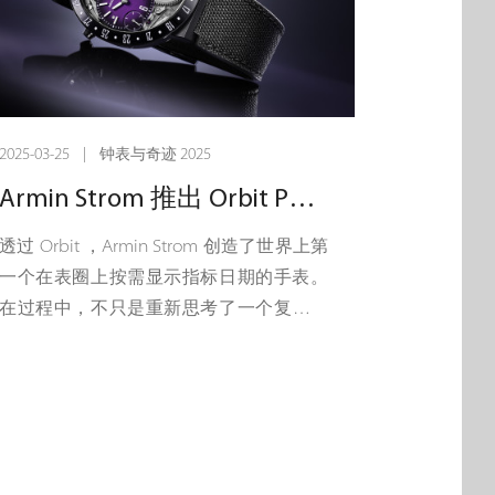
这些 42 毫米镂空杰作采用 5 级钛金属表
壳，揭示了其报时复杂功能背后的复杂装
置。每按一次 10 点钟位置的按钮，就会启
动令人着迷的二问报时功能，锤子敲击以
2025-03-25 | 钟表与奇迹 2025
声音指示小时和刻钟，使时间成为真正的
感官体验。 在其核心是一个传承机芯，根
Armin Strom 推出 Orbit Purple：引人注目的午夜紫色烟熏表盘，装在黑色 DLC 表壳中，搭配黑色织物表带。
植于 Chronoswiss 创始人 Gerd-Rüdiger
透过 Orbit ，Armin Strom 创造了世界上第
Lang 的愿景。这个传承机芯首次于1990年
一个在表圈上按需显示指标日期的手表。
代推出，并专门为Chronoswiss生产，现已
在过程中，不只是重新思考了一个复杂问
从我们的档案中取出，经过精心修复、改
题——更引入了一种全新的体验。大多数
进并在Lucerne工作室重生，使这两款腕表
手表只是强制显示日期。日期功能始终存
成为过去与未来之间的非凡联系。
在——无论您是否喜欢，它都会在午夜开
始新的一天。而Orbit并不一样的。仅在您
Lucerne 的制表师在这里实现的是终极进
询问时显示日期。
化——心脏与过去的遗产一起跳动，承载