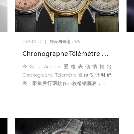
具有抛光侧面、喷砂和雕刻的表耳，以及
持
Lucerne制表师创造的最流线型的表冠。每
个细节都具有目的，确保迷人的机械体
表
验。
多
2025-03-27 | 钟表与奇迹 2025
然而，专注于真正的本质并不意味着妥
表
Chronographe Télémètre 测距仪计时码表 搭乘音速
协。弯曲的表盘结构、复杂的3D层次和手
程
工制作的表盘使Small Second成为制表复
力
美
今年，Angelus爱格表倾情推出
杂性的研究。
。
有
Chronographe Télémètre测距仪计时码
了
表，限量发行两款各25枚精钢腕表，以及
其核心是Chronoswiss制造的C.6000机芯
示
15枚18K黄金腕表。这款短时计时码表直径
——确保精确性、可靠性和真正机械时计
的
37毫米，拥有怀旧风格表盘，其单一功能
的独特节奏。
整
按钮同时亦为上链表冠。整枚时计的方方
面面皆向Angelus丰富的历史底蕴致以敬
意，尤其致敬其制造计时码表的傲人专
弦
长。高品位的手动发条装置、深刻的历史