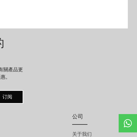
仅是您所看到的，而是关于你听到的。每
一次钟声都是创新的尖叫，打破了经典问
表的传统。甚至传统机芯本身也成为演出
的一部分，拥有 Super-LumiNova 时标和
手动玑镂桥板——当机械装置启动时，其
的
中一个会移动，增加了表盘的动感。制表
师 Lucerne 将发光的陶瓷块称为「鸡
头」，这是对摇滚音乐会舞台上标志性的
放大器旋钮的致敬——旨在提高声音并让
有關產品更
優惠。
观众兴奋。
Q-Repeater Scream 腕表采用 42 毫米钛金
订阅
属制成，限量发行 25 枚。由于只有极少数
的传承机芯库存，这可能是乐队的最后一
公司
次巡演。每件作品都证明了机械的反抗和
未经过滤的艺术性。独一无二的 Quarter
关于我们