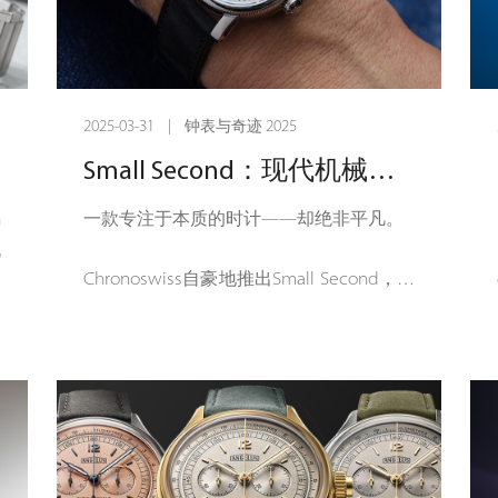
2025-03-31 | 钟表与奇迹 2025
Small Second：现代机械的精髓
n
一款专注于本质的时计——却绝非平凡。
机
Chronoswiss自豪地推出Small Second，这
计
是Modern Mechanical系列的新成员。愿
制
景是创造一款大胆的机械时计，去除多余
来
的部分，但在工艺和细节上却丰富无比。
Small Second拥有40毫米的不锈钢表壳和
n
纤薄的11.5毫米轮廓，是目前系列中最纤
于
细的Chronoswiss。设计精致且精确，表壳
求