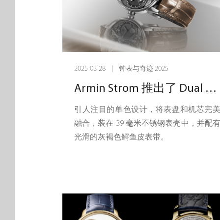
增强深度和立体感，同时避免透视以保
优雅。
2023 年 One Week 腕表已经采用开放式
盘的，但这一版本更进一步，去除了更
2025-03-28 | 钟表与奇迹 2025
材料，以凸显机芯的复杂性。很少有手
Armin Strom 推出了 Dual Time GMT Resonance – 黑色精工版
能将开放式表盘和镂空制程结合到这种
度。小秒针表盘采用镂空设计，展现动
引人注目的单色设计，将表盘和机芯完
储存显示和擒纵轮，形成 3D 机械动偶
融合，装在 39 毫米不锈钢表壳中，并配
主机板和发条盒也采用镂空设计，增强
光滑的灰褐色鳄鱼皮表带。
美感。由于这种镂空设计，动力储存显
和锥形装置格外突出，让人联想到古老
怀表。表壳背面是一大亮点，可以一览
个机械装置的迷人风采。
这款腕表拥有 7 天的动力储备，无需上