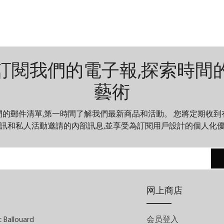
代机械」形式。 Chronoswiss 的制表师以
打破常规而闻名，再次推动了 机械艺术的
界限。对于2025年的钟表与奇迹，
Chronoswiss已经重新构想、重新设计和重
訂閱我們的電子報,探索時間
新定义了其核心DNA。结果如何？全钛合
金动力装置，以精确、活力和大胆的方式
藝術
跳动 - 一个真正的手工机械奇迹。
們的郵件清單,第一時間了解我們最新商品和活動。 您將定期收到
訊和私人活動邀請的內部訊息,並享受為訂閱用戶設計的個人化
网上商店
 Ballouard
会员登入