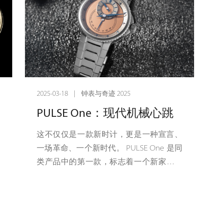
成
渊源和精致的饰面加工，赋予这款计时码
。
表极致优雅的复古美感。
0
的
继Instrument de Vitesse速度仪腕表和
Chronographe Médical医用计时码表之
后，La Fabrique系列凭借最新作品，重述
2025-03-18 | 钟表与奇迹 2025
Angelus爱格表关于功能和美学的创作历
史。1891年，Stolz兄弟在瑞士勒洛克勒
PULSE One：现代机械心跳
（Le Locle）创立了Angelus爱格表。很
这不仅仅是一款新时计，更是一种宣言、
快，品牌就以闹钟、三问报时钟、尤其是
一场革命、一个新时代。 PULSE One 是同
计时码表的制造为独家专长。正是这些标
类产品中的第一款，标志着一个新家族的
志性钟表的其中一款，为80年后转世重生
诞生，最重要的是，它是 Chronoswiss 遗
的Chronodate系列带来了灵感。
产的大胆下一步。
在卢塞恩设计和制造，这是最纯粹的「现